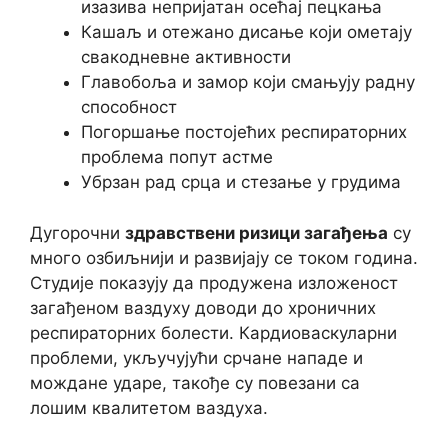
изазива непријатан осећај пецкања
Кашаљ и отежано дисање који ометају
свакодневне активности
Главобоља и замор који смањују радну
способност
Погоршање постојећих респираторних
проблема попут астме
Убрзан рад срца и стезање у грудима
Дугорочни
здравствени ризици загађења
су
много озбиљнији и развијају се током година.
Студије показују да продужена изложеност
загађеном ваздуху доводи до хроничних
респираторних болести. Кардиоваскуларни
проблеми, укључујући срчане нападе и
мождане ударе, такође су повезани са
лошим квалитетом ваздуха.