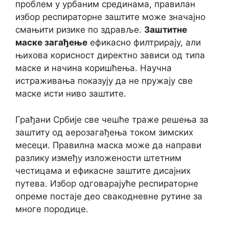
проблем у урбаним срединама, правилан
избор респираторне заштите може значајно
смањити ризике по здравље.
Заштитне
маске загађење
ефикасно филтрирају, али
њихова корисност директно зависи од типа
маске и начина коришћења. Научна
истраживања показују да не пружају све
маске исти ниво заштите.
Грађани Србије све чешће траже решења за
заштиту од аерозагађења током зимских
месеци. Правилна маска може да направи
разлику између изложености штетним
честицама и ефикасне заштите дисајних
путева. Избор одговарајуће респираторне
опреме постаје део свакодневне рутине за
многе породице.