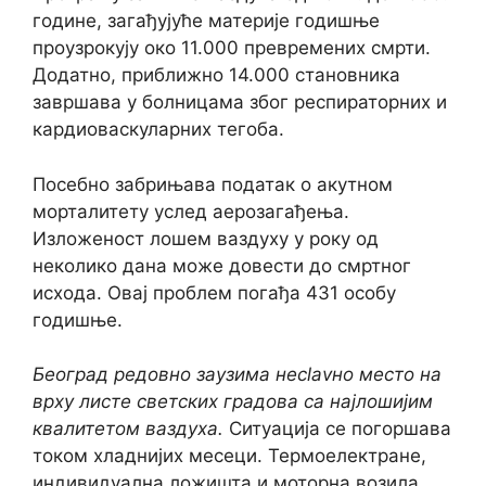
године, загађујуће материје годишње
проузрокују око 11.000 превремених смрти.
Додатно, приближно 14.000 становника
завршава у болницама због респираторних и
кардиоваскуларних тегоба.
Посебно забрињава податак о акутном
морталитету услед аерозагађења.
Изложеност лошем ваздуху у року од
неколико дана може довести до смртног
исхода. Овај проблем погађа 431 особу
годишње.
Београд редовно заузима несlavно место на
врху листе светских градова са најлошијим
квалитетом ваздуха.
Ситуација се погоршава
током хладнијих месеци. Термоелектране,
индивидуална ложишта и моторна возила