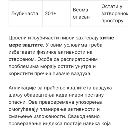
Остати у
Веома
Љубичаста
201+
затворено
опасан
простору
Црвени и љубичасти нивои захтевају
хитне
мере заштите
. У овим условима треба
избегавати физичке активности на
отвореном. Особе са респираторним
проблемима морају остати унутра и
користити пречишћиваче ваздуха.
Апликације за праћење квалитета ваздуха
шаљу обавештења када нивои постану
опасни. Ова правовремена упозорења
омогућавају планирање активности и
смањење изложености. Свакодневно
проверавање индекса постаје навика која