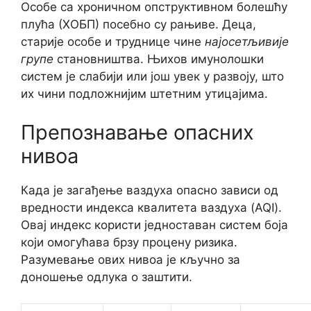
Особе са хроничном опструктивном болешћу
плућа (ХОБП) посебно су рањиве. Деца,
старије особе и труднице чине
најосетљивије
групе
становништва. Њихов имунолошки
систем је слабији или још увек у развоју, што
их чини подложнијим штетним утицајима.
Препознавање опасних
нивоа
Када је загађење ваздуха опасно зависи од
вредности индекса квалитета ваздуха (AQI).
Овај индекс користи једноставан систем боја
који омогућава брзу процену ризика.
Разумевање ових нивоа је кључно за
доношење одлука о заштити.