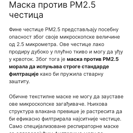
Маска против PM2.5
честица
Фине честице PM2.5 представљају посебну
опасност због своје микроскопске величине
од 2.5 микрометра. Ове честице лако
продиру дубоко у плућно ткиво и могу да уђу
у крвоток. Због тога је
маска против PM2.5
морала да испуњава строге стандарде
филтрације
како би пружила стварну
заштиту.
Обичне текстилне маске не могу да зауставе
ове микроскопске загађиваче. Њихова
структура влакана превише је растресита да
би ефикасно филтрирала најситније честице.
Само специјализоване респираторне маске