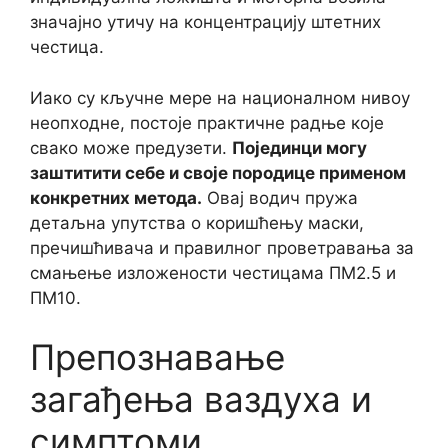
значајно утичу на концентрацију штетних
честица.
Иако су кључне мере на националном нивоу
неопходне, постоје практичне радње које
свако може предузети.
Појединци могу
заштитити себе и своје породице применом
конкретних метода.
Овај водич пружа
детаљна упутства о коришћењу маски,
пречишћивача и правилног проветравања за
смањење изложености честицама ПМ2.5 и
ПМ10.
Препознавање
загађења ваздуха и
симптоми