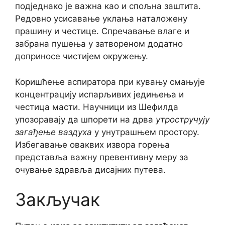
подједнако је важна као и спољна заштита.
Редовно усисавање уклања наталожену
прашину и честице. Спречавање влаге и
забрана пушења у затвореном додатно
доприносе чистијем окружењу.
Коришћење аспиратора при кувању смањује
концентрацију испарљивих једињења и
честица масти. Научници из Шефилда
упозоравају да шпорети на дрва
утростручују
загађење ваздуха
у унутрашњем простору.
Избегавање оваквих извора горења
представља важну превентивну меру за
очување здравља дисајних путева.
Закључак