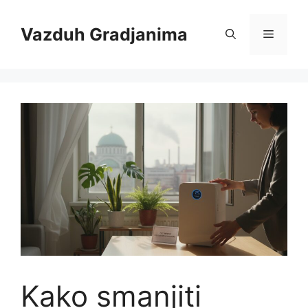
Skip
to
Vazduh Gradjanima
Menu
content
Kako smanjiti