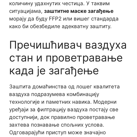
количину удахнутих честица. У таквим
ситуацијама,
заштитне маске загађење
морају да буду FFP2 или вишег стандарда
како би обезбедиле адекватну заштиту.
Пречишћивач ваздуха
стан и проветравање
када је загађење
Заштита домаћинства од лошег квалитета
ваздуха подразумева комбинацију
технологије и паметних навика. Модерни
уређаји за филтрацију ваздуха постају све
доступнији, док правилно проветравање
захтева познавање спољних услова.
Одговарајући приступ може значајно