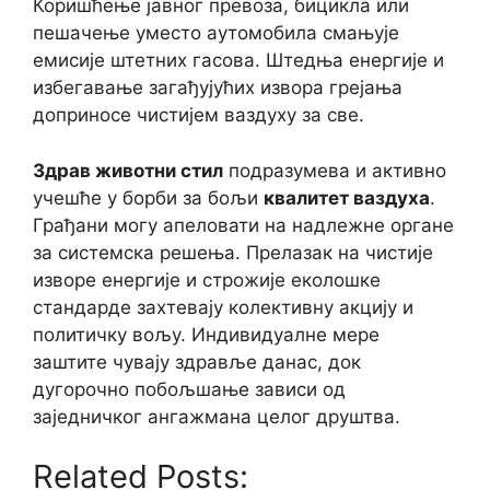
Коришћење јавног превоза, бицикла или
пешачење уместо аутомобила смањује
емисије штетних гасова. Штедња енергије и
избегавање загађујућих извора грејања
доприносе чистијем ваздуху за све.
Здрав животни стил
подразумева и активно
учешће у борби за бољи
квалитет ваздуха
.
Грађани могу апеловати на надлежне органе
за системска решења. Прелазак на чистије
изворе енергије и строжије еколошке
стандарде захтевају колективну акцију и
политичку вољу. Индивидуалне мере
заштите чувају здравље данас, док
дугорочно побољшање зависи од
заједничког ангажмана целог друштва.
Related Posts: