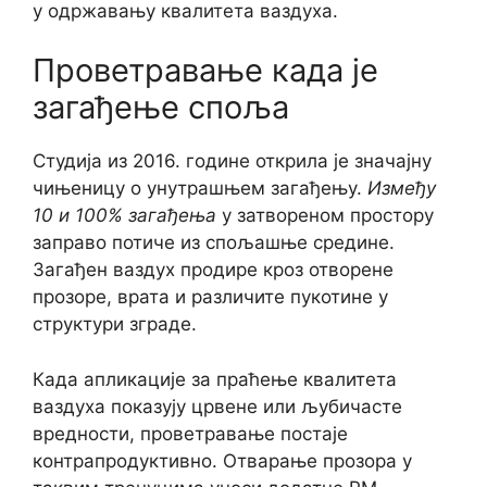
у одржавању квалитета ваздуха.
Проветравање када је
загађење споља
Студија из 2016. године открила је значајну
чињеницу о унутрашњем загађењу.
Између
10 и 100% загађења
у затвореном простору
заправо потиче из спољашње средине.
Загађен ваздух продире кроз отворене
прозоре, врата и различите пукотине у
структури зграде.
Када апликације за праћење квалитета
ваздуха показују црвене или љубичасте
вредности, проветравање постаје
контрапродуктивно. Отварање прозора у