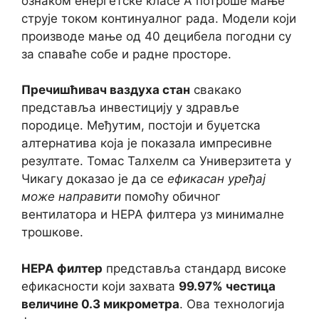
ознаком енергетске класе А потроше мање
струје током континуалног рада. Модели који
производе мање од 40 децибела погодни су
за спаваће собе и радне просторе.
Пречишћивач ваздуха стан
свакако
представља инвестицију у здравље
породице. Међутим, постоји и буџетска
алтернатива која је показала импресивне
резултате. Томас Талхелм са Универзитета у
Чикагу доказао је да се
ефикасан уређај
може направити
помоћу обичног
вентилатора и HEPA филтера уз минималне
трошкове.
HEPA филтер
представља стандард високе
ефикасности који захвата
99.97% честица
величине 0.3 микрометра
. Ова технологија