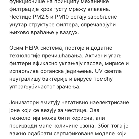
функционише на принципу механичке
филтрације кроз густу мрежу влакана.
Честице PM2.5 и PM10 остају заробљене
унутар структуре филтера, спречавајући
њихово враћање у ваздух.
Осим HEPA система, постоје и додатне
технологије пречишћавања. Активни угаљ
филтери ефикасно уклањају гасове, мирисе и
испарљива органска једињења. UV светла
неутралишу бактерије и вирусе помоћу
ултраљубичастог зрачења.
Јонизатори емитују негативно наелектрисане
јоне који се везују за честице. Ова
технологија може бити корисна, али
производи мале количине озона. Због тога је
важно одабрати сертификоване моделе који