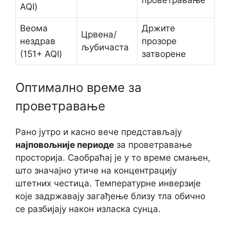
проветравање
AQI)
Веома
Држите
Црвена/
нездрав
прозоре
љубичаста
(151+ AQI)
затворене
Оптимално време за
проветравање
Рано јутро и касно вече представљају
најповољније периоде
за проветравање
просторија. Саобраћај је у то време смањен,
што значајно утиче на концентрацију
штетних честица. Температурне инверзије
које задржавају загађење близу тла обично
се разбијају након изласка сунца.