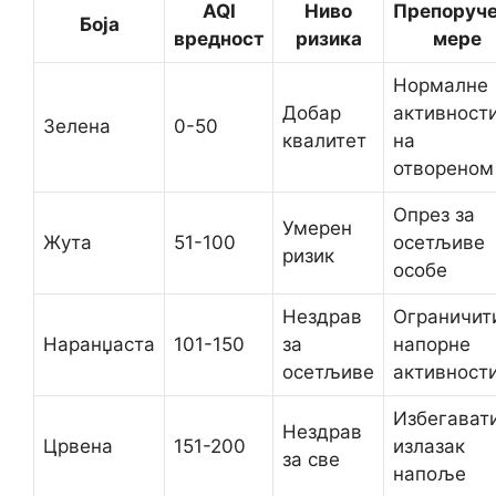
AQI
Ниво
Препоруч
Боја
вредност
ризика
мере
Нормалне
Добар
активност
Зелена
0-50
квалитет
на
отвореном
Опрез за
Умерен
Жута
51-100
осетљиве
ризик
особе
Нездрав
Ограничит
Наранџаста
101-150
за
напорне
осетљиве
активност
Избегават
Нездрав
Црвена
151-200
излазак
за све
напоље