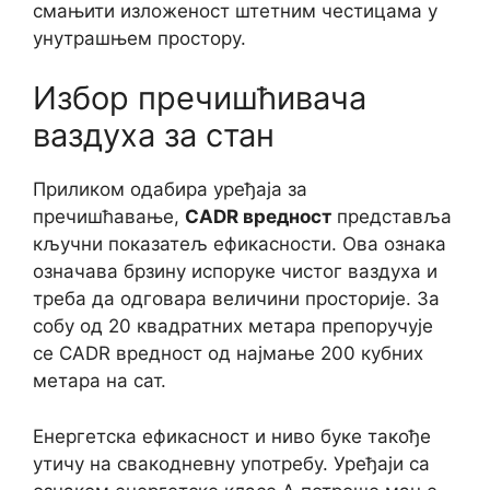
смањити изложеност штетним честицама у
унутрашњем простору.
Избор пречишћивача
ваздуха за стан
Приликом одабира уређаја за
пречишћавање,
CADR вредност
представља
кључни показатељ ефикасности. Ова ознака
означава брзину испоруке чистог ваздуха и
треба да одговара величини просторије. За
собу од 20 квадратних метара препоручује
се CADR вредност од најмање 200 кубних
метара на сат.
Енергетска ефикасност и ниво буке такође
утичу на свакодневну употребу. Уређаји са