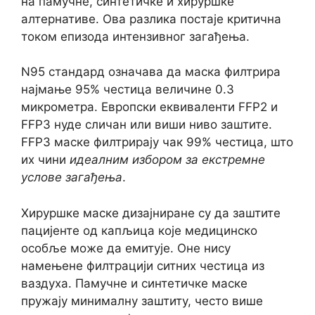
на памучне, синтетичке и хируршке
алтернативе. Ова разлика постаје критична
током епизода интензивног загађења.
N95 стандард означава да маска филтрира
најмање 95% честица величине 0.3
микрометра. Европски еквиваленти FFP2 и
FFP3 нуде сличан или виши ниво заштите.
FFP3 маске филтрирају чак 99% честица, што
их чини
идеалним избором за екстремне
услове загађења
.
Хируршке маске дизајниране су да заштите
пацијенте од капљица које медицинско
особље може да емитује. Оне нису
намењене филтрацији ситних честица из
ваздуха. Памучне и синтетичке маске
пружају минималну заштиту, често више