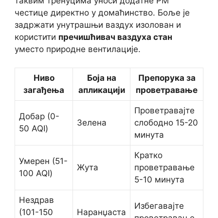
таквим тренуцима уноси додатне PM
честице директно у домаћинство. Боље је
задржати унутрашњи ваздух изолован и
користити
пречишћивач ваздуха стан
уместо природне вентилације.
Ниво
Боја на
Препорука за
загађења
апликацији
проветравање
Проветравајте
Добар (0-
Зелена
слободно 15-20
50 AQI)
минута
Кратко
Умерен (51-
Жута
проветравање
100 AQI)
5-10 минута
Нездрав
Избегавајте
(101-150
Наранџаста