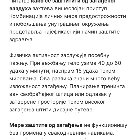
Питање
како се заштитити од загађеног
ваздуха
захтева вишеслојан приступ.
Комбинација личних мера предострожности
и побољшања унутрашњег окружења
представља најефикаснији начин заштите
здравља.
Физичка активност заслужује посебну
пажњу. При вежбању тело узима 40 до 60
удаха у минути, наспрам 15 удаха током
мировања. Ова разлика значи много већу
изложеност загађењу. Планирање тренинга
ван саобраћајног шпица или одлазак у
затворене просторије током високог
загађења штити дисајне путеве.
Мере заштите од загађења
не функционишу
без промена у свакодневним навикама.