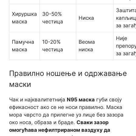
Заштит
Хируршка
30-50%
Ниска
капљиц
маска
честица
за заг
Није
Памучна
10-20%
Веома
препор
маска
честица
ниска
за заг
Правилно ношење и одржавање
маски
Чак и најквалитетнија
N95 маска
губи своју
ефикасност ако се не носи правилно. Маска
мора чврсто да прилегне уз лице без зазора
око носа, образа и браде.
Сваки зазор
омогућава нефилтрираном ваздуху да