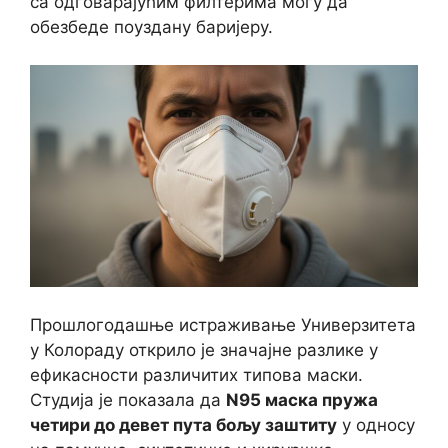
са одговарајућим филтерима могу да
обезбеде поуздану баријеру.
Прошлогодашње истраживање Универзитета
у Колораду открило је значајне разлике у
ефикасности различитих типова маски.
Студија је показала да
N95 маска пружа
четири до девет пута бољу заштиту
у односу