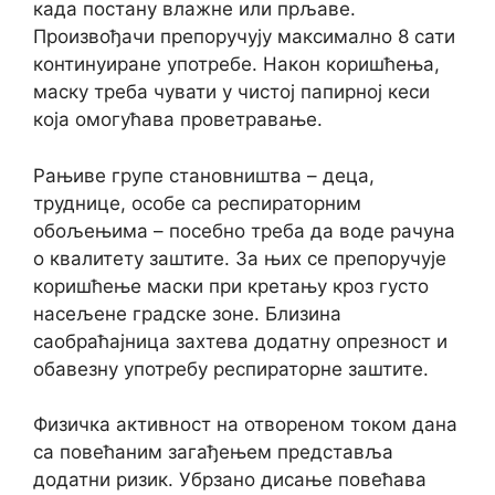
када постану влажне или прљаве.
Произвођачи препоручују максимално 8 сати
континуиране употребе. Након коришћења,
маску треба чувати у чистој папирној кеси
која омогућава проветравање.
Рањиве групе становништва – деца,
труднице, особе са респираторним
обољењима – посебно треба да воде рачуна
о квалитету заштите. За њих се препоручује
коришћење маски при кретању кроз густо
насељене градске зоне. Близина
саобраћајница захтева додатну опрезност и
обавезну употребу респираторне заштите.
Физичка активност на отвореном током дана
са повећаним загађењем представља
додатни ризик. Убрзано дисање повећава