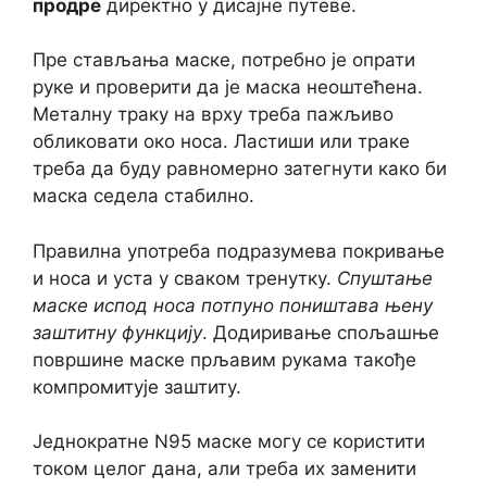
продре
директно у дисајне путеве.
Пре стављања маске, потребно је опрати
руке и проверити да је маска неоштећена.
Металну траку на врху треба пажљиво
обликовати око носа. Ластиши или траке
треба да буду равномерно затегнути како би
маска седела стабилно.
Правилна употреба подразумева покривање
и носа и уста у сваком тренутку.
Спуштање
маске испод носа потпуно поништава њену
заштитну функцију
. Додиривање спољашње
површине маске прљавим рукама такође
компромитује заштиту.
Једнократне N95 маске могу се користити
током целог дана, али треба их заменити