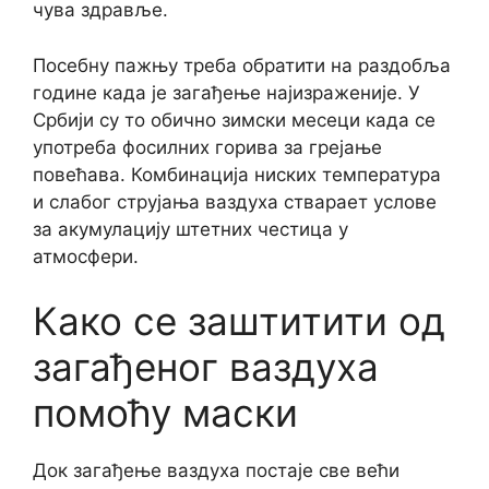
чува здравље.
Посебну пажњу треба обратити на раздобља
године када је загађење најизраженије. У
Србији су то обично зимски месеци када се
употреба фосилних горива за грејање
повећава. Комбинација ниских температура
и слабог струјања ваздуха стварает услове
за акумулацију штетних честица у
атмосфери.
Како се заштитити од
загађеног ваздуха
помоћу маски
Док загађење ваздуха постаје све већи