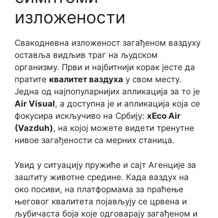
изложености
Свакодневна изложеност загађеном ваздуху
оставља видљив траг на људском
организму. Први и најбитнији корак јесте да
пратите
квалитет ваздуха
у свом месту.
Једна од најпопуларнијих апликација за то је
Air Visual
, а доступна је и апликација која се
фокусира искључиво на Србију:
xEco Air
(Vazduh)
, на којој можете видети тренутне
нивое загађености са мерних станица.
Увид у ситуацију пружиће и сајт Агенције за
заштиту животне средине. Када ваздух на
око посиви, на платформама за праћење
његовог квалитета појављују се црвена и
љубичаста боја које одговарају загађеном и