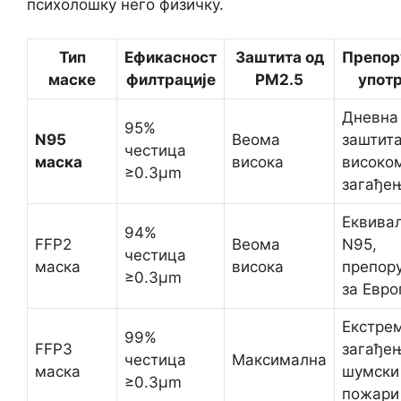
психолошку него физичку.
Тип
Ефикасност
Заштита од
Препор
маске
филтрације
PM2.5
упот
Дневна
95%
N95
Веома
заштита
честица
маска
висока
високо
≥0.3μm
загађе
Еквива
94%
FFP2
Веома
N95,
честица
маска
висока
препор
≥0.3μm
за Евро
Екстре
99%
FFP3
загађе
честица
Максимална
маска
шумски
≥0.3μm
пожари