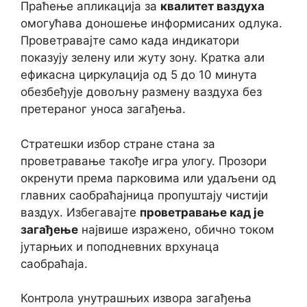
Праћење апликација за
квалитет ваздуха
омогућава доношење информисаних одлука.
Проветравајте само када индикатори
показују зелену или жуту зону. Кратка али
ефикасна циркулација од 5 до 10 минута
обезбеђује довољну размену ваздуха без
претераног уноса загађења.
Стратешки избор стране стана за
проветравање такође игра улогу. Прозори
окренути према парковима или удаљени од
главних саобраћајница пропуштају чистији
ваздух. Избегавајте
проветравање кад је
загађење
највише изражено, обично током
јутарњих и поподневних врхунаца
саобраћаја.
Контрола унутрашњих извора загађења