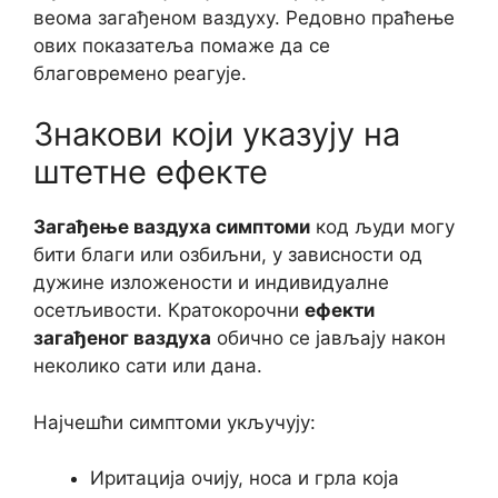
веома загађеном ваздуху. Редовно праћење
ових показатеља помаже да се
благовремено реагује.
Знакови који указују на
штетне ефекте
Загађење ваздуха симптоми
код људи могу
бити благи или озбиљни, у зависности од
дужине изложености и индивидуалне
осетљивости. Кратокорочни
ефекти
загађеног ваздуха
обично се јављају након
неколико сати или дана.
Најчешћи симптоми укључују:
Иритација очију, носа и грла која