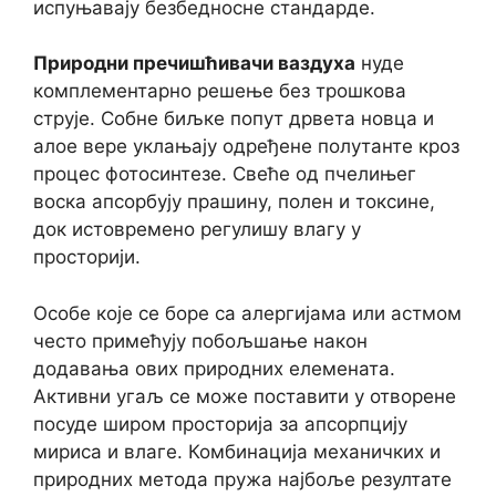
испуњавају безбедносне стандарде.
Природни пречишћивачи ваздуха
нуде
комплементарно решење без трошкова
струје. Собне биљке попут дрвета новца и
алое вере уклањају одређене полутанте кроз
процес фотосинтезе. Свеће од пчелињег
воска апсорбују прашину, полен и токсине,
док истовремено регулишу влагу у
просторији.
Особе које се боре са алергијама или астмом
често примећују побољшање након
додавања ових природних елемената.
Активни угаљ се може поставити у отворене
посуде широм просторија за апсорпцију
мириса и влаге. Комбинација механичких и
природних метода пружа најбоље резултате