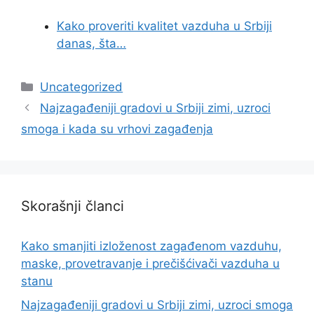
Kako proveriti kvalitet vazduha u Srbiji
danas, šta…
Categories
Uncategorized
Najzagađeniji gradovi u Srbiji zimi, uzroci
smoga i kada su vrhovi zagađenja
Skorašnji članci
Kako smanjiti izloženost zagađenom vazduhu,
maske, provetravanje i prečišćivači vazduha u
stanu
Najzagađeniji gradovi u Srbiji zimi, uzroci smoga